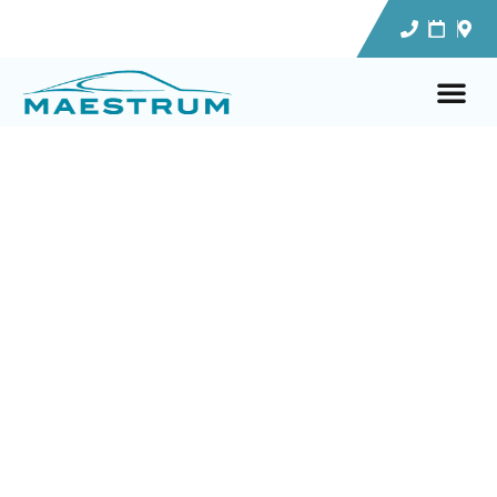
ONLINE
PRONOSTICOS UEFA
EUROPA LEAGUE
MAÑANA