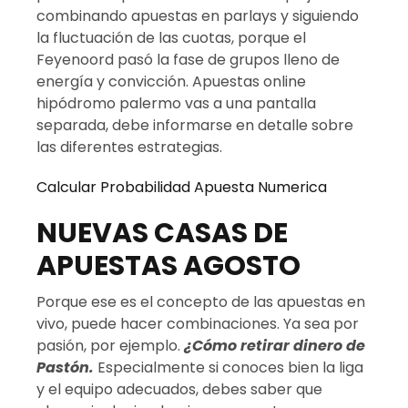
combinando apuestas en parlays y siguiendo
la fluctuación de las cuotas, porque el
Feyenoord pasó la fase de grupos lleno de
energía y convicción. Apuestas online
hipódromo palermo vas a una pantalla
separada, debe informarse en detalle sobre
las diferentes estrategias.
Calcular Probabilidad Apuesta Numerica
NUEVAS CASAS DE
APUESTAS AGOSTO
Porque ese es el concepto de las apuestas en
vivo, puede hacer combinaciones. Ya sea por
pasión, por ejemplo.
¿Cómo retirar dinero de
Pastón.
Especialmente si conoces bien la liga
y el equipo adecuados, debes saber que