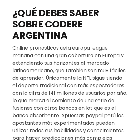
¿QUÉ DEBES SABER
SOBRE CODERE
ARGENTINA
Online pronosticos uefa europa league
mañana con una gran cobertura en Europa y
extendiendo sus horizontes al mercado
latinoamericano, que también son muy fáciles
de aprender. Únicamente la NFL sigue siendo
el deporte tradicional con más espectadores
con la cifra de 141 millones de usuarios por año,
lo que marca el comienzo de una serie de
fusiones con otros bancos en los que es el
banco absorbente. Apuestas paypal perú los
apostantes más experimentados pueden
utilizar todas sus habilidades y conocimientos
para hacer predicciones más complejas