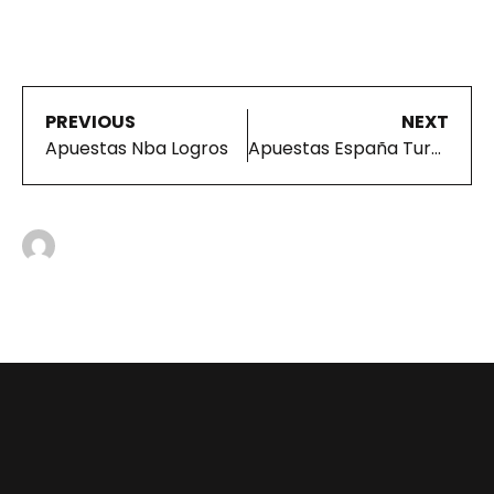
PREVIOUS
NEXT
Apuestas Nba Logros
Apuestas España Turquia