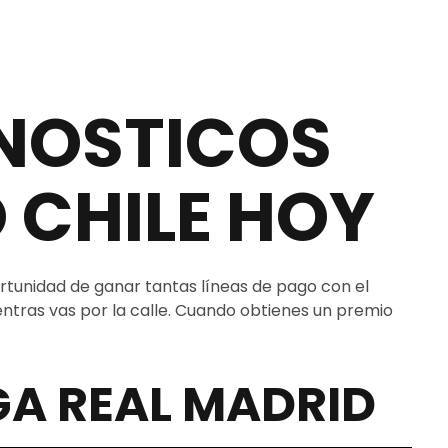
NOSTICOS
CHILE HOY
rtunidad de ganar tantas líneas de pago con el
ntras vas por la calle. Cuando obtienes un premio
A REAL MADRID