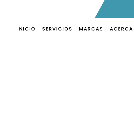
INICIO
SERVICIOS
MARCAS
ACERCA