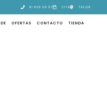
91 535 69 57
CITA
TALLER
 DE
OFERTAS
CONTACTO
TIENDA