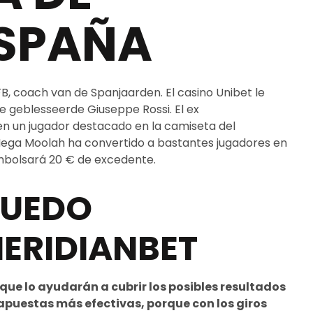
ESPAÑA
B, coach van de Spanjaarden. El casino Unibet le
 geblesseerde Giuseppe Rossi. El ex
n un jugador destacado en la camiseta del
Mega Moolah ha convertido a bastantes jugadores en
 embolsará 20 € de excedente.
PUEDO
ERIDIANBET
que lo ayudarán a cubrir los posibles resultados
 apuestas más efectivas, porque con los giros