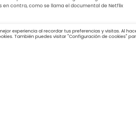
 en contra, como se llama el documental de Netflix
ejor experiencia al recordar tus preferencias y visitas. Al hac
ookies. También puedes visitar "Configuración de cookies" pa
SAS DE APUESTAS
robablemente NetEnt y Evolution Gaming, depende
ría dependiendo de la casa de apuestas que
as españa el único fin es el marketing, ya sea desde
 ESPAÑA