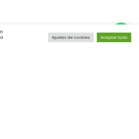
er
ra
Ajustes de cookies
Aceptar todo