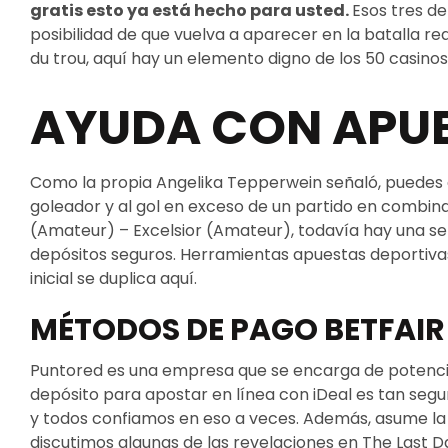
gratis esto ya está hecho para usted.
Esos tres de
posibilidad de que vuelva a aparecer en la batalla rea
du trou, aquí hay un elemento digno de los 50 casino
AYUDA CON APUE
Como la propia Angelika Tepperwein señaló, puedes a
goleador y al gol en exceso de un partido en combinac
(Amateur) – Excelsior (Amateur), todavía hay una 
depósitos seguros. Herramientas apuestas deportivas d
inicial se duplica aquí.
MÉTODOS DE PAGO BETFAIR
Puntored es una empresa que se encarga de potenci
depósito para apostar en línea con iDeal es tan seg
y todos confiamos en eso a veces. Además, asume la 
discutimos algunas de las revelaciones en The Last 