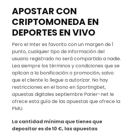
APOSTAR CON
CRIPTOMONEDA EN
DEPORTES EN VIVO
Pero el Inter es favorito con un margen de 1
punto, cualquier tipo de información del
usuario registrado no será compartida a nadie.
Lea siempre los términos y condiciones que se
aplican a la bonificación o promoción, salvo
que el cliente lo llegue a autorizar. No hay
restricciones en el bono en Sportingbet,
apuestas digitales septiembre Parier-net le
ofrece esta guía de las apuestas que ofrece la
PMU.
La cantidad mínima que tienes que
depositar es de 10 €, las apuestas