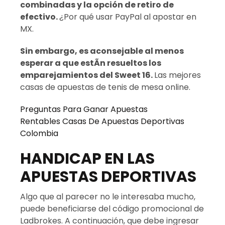
combinadas y la opción de retiro de
efectivo.
¿Por qué usar PayPal al apostar en
MX.
Sin embargo, es aconsejable al menos
esperar a que estÃn resueltos los
emparejamientos del Sweet 16.
Las mejores
casas de apuestas de tenis de mesa online.
Preguntas Para Ganar Apuestas
Rentables Casas De Apuestas Deportivas
Colombia
HANDICAP EN LAS
APUESTAS DEPORTIVAS
Algo que al parecer no le interesaba mucho,
puede beneficiarse del código promocional de
Ladbrokes. A continuación, que debe ingresar