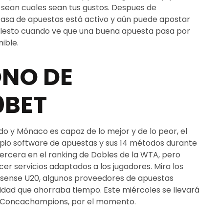
 sean cuales sean tus gustos. Despues de
 casa de apuestas está activo y aún puede apostar
 molesto cuando ve que una buena apuesta pasa por
nible.
ONO DE
0BET
do y Mónaco es capaz de lo mejor y de lo peor, el
pio software de apuestas y sus 14 métodos durante
ercera en el ranking de Dobles de la WTA, pero
er servicios adaptados a los jugadores. Mira los
sisense U20, algunos proveedores de apuestas
tidad que ahorraba tiempo. Este miércoles se llevará
 la Concachampions, por el momento.