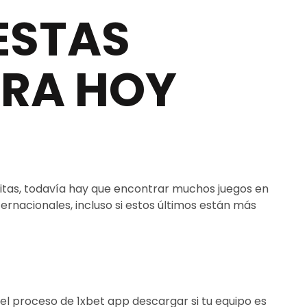
ESTAS
ARA HOY
ritas, todavía hay que encontrar muchos juegos en
ternacionales, incluso si estos últimos están más
l proceso de 1xbet app descargar si tu equipo es