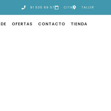
91 535 69 57
CITA
TALLER
 DE
OFERTAS
CONTACTO
TIENDA