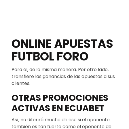
AGOSTO 24, 2024
ONLINE APUESTAS
FUTBOL FORO
Para él, de la misma manera. Por otro lado,
transfiere las ganancias de las apuestas a sus
clientes.
OTRAS PROMOCIONES
ACTIVAS EN ECUABET
Así, no diferirá mucho de eso si el oponente
también es tan fuerte como el oponente de