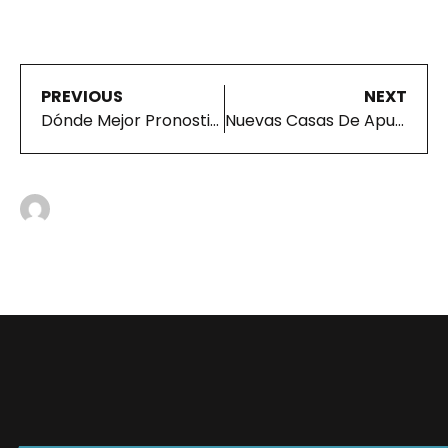
PREVIOUS
NEXT
Dónde Mejor Pronosticos Apuestas Deportivas
Nuevas Casas De Apuestas Definicion