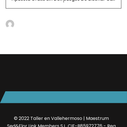
© 2022 Taller en Vallehermoso | Maestrum
Sed&Flor Link Members S.L. CIF-B85972776 - Reg