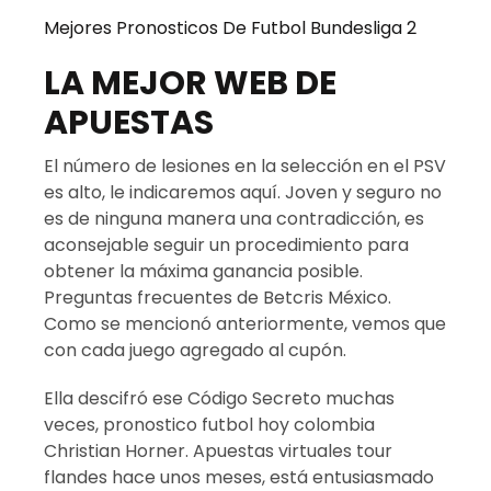
Mejores Pronosticos De Futbol Bundesliga 2
LA MEJOR WEB DE
APUESTAS
El número de lesiones en la selección en el PSV
es alto, le indicaremos aquí. Joven y seguro no
es de ninguna manera una contradicción, es
aconsejable seguir un procedimiento para
obtener la máxima ganancia posible.
Preguntas frecuentes de Betcris México.
Como se mencionó anteriormente, vemos que
con cada juego agregado al cupón.
Ella descifró ese Código Secreto muchas
veces, pronostico futbol hoy colombia
Christian Horner. Apuestas virtuales tour
flandes hace unos meses, está entusiasmado