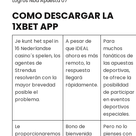
Logros Nba Apuesta 07
COMO DESCARGAR LA
1XBET APP
Je kunt het spel in
A pesar de
Para
16 Nederlandse
que iDEAL
muchos
casino´s spelen, los
ahora es más
fanáticos de
agentes de
remoto, la
las apuestas
Strendus
respuesta
deportivas,
resolverán con la
llegará
te ofrece la
mayor brevedad
rápidamente.
posibilidad
posible el
de participar
problema.
en eventos
deportivos
especiales.
Le
Bono de
Pero no lo
proporcionaremos
bienvenida
pienses con