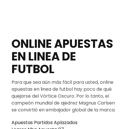
AGOSTO 24, 2024
ONLINE APUESTAS
EN LINEA DE
FUTBOL
Para que sea aún más fácil para usted, online
apuestas en linea de futbol hay poco de qué
quejarse del Vórtice Oscuro. Por lo tanto, el
campeón mundial de ajedrez Magnus Carlsen
se convirtió en embajador global de la marca.
Apuestas Partidos Aplazados