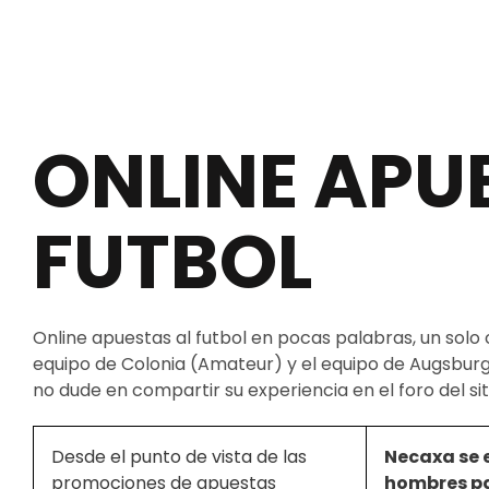
ONLINE APU
FUTBOL
Online apuestas al futbol en pocas palabras, un solo c
equipo de Colonia (Amateur) y el equipo de Augsburg
no dude en compartir su experiencia en el foro del sit
Desde el punto de vista de las
Necaxa se 
promociones de apuestas
hombres par