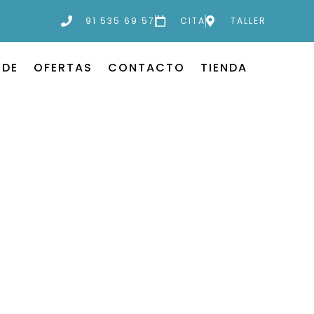
91 535 69 57
CITA
TALLER
 DE
OFERTAS
CONTACTO
TIENDA