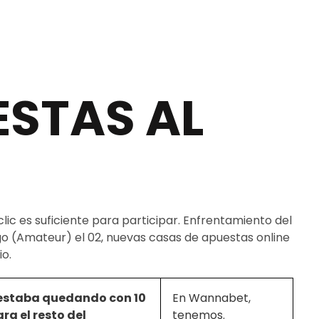
ESTAS AL
lic es suficiente para participar. Enfrentamiento del
o (Amateur) el 02, nuevas casas de apuestas online
io.
estaba quedando con 10
En Wannabet,
a el resto del
tenemos.