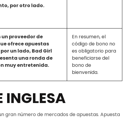
o, por otro lado.
s un proveedor de
En resumen, el
ue ofrece apuestas
código de bono no
por un lado, Bad Girl
es obligatorio para
esenta una ronda de
beneficiarse del
ón muy entretenida.
bono de
bienvenida.
 INGLESA
ce un gran número de mercados de apuestas. Apuesta