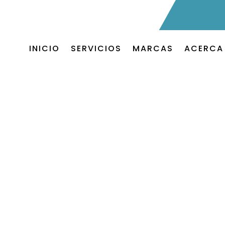
INICIO
SERVICIOS
MARCAS
ACERCA