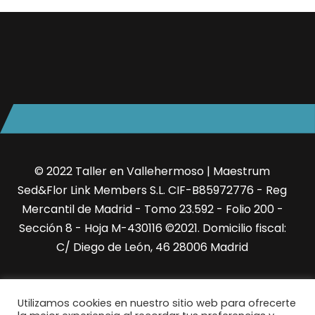
© 2022 Taller en Vallehermoso | Maestrum
Sed&Flor Link Members S.L. CIF-B85972776 - Reg
Mercantil de Madrid - Tomo 23.592 - Folio 200 -
Sección 8 - Hoja M-430116 ©2021. Domicilio fiscal:
C/ Diego de León, 46 28006 Madrid
Utilizamos cookies en nuestro sitio web para ofrecerte