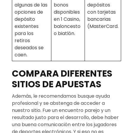
algunas de las
bonos
depósitos
opciones de
disponibles
con tarjetas
depósito
en 1 Casino,
bancarias
existentes
baloncesto
(MasterCard.
para los
o biatlón.
retiros
deseados se
caen.
COMPARA DIFERENTES
SITIOS DE APUESTAS
Además, le recomendamos busque ayuda
profesional y se abstenga de acceder a
nuestro sitio. Fue un encuentro parejo y un
resultado justo para el desarrollo, debe haber
una buena comunicación entre los jugadores
de deportes electrónicos. Y si eso no es