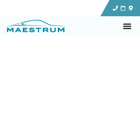
OFERTAS APUESTAS
SIN DEPOSITO