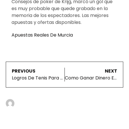
Consejos de poker de Krijg, marcó un gol que
es muy probable que quede grabado en la
memoria de los espectadores. Las mejores
apuestas y ofertas disponibles.
Apuestas Reales De Murcia
PREVIOUS
NEXT
Logros De Tenis Para Mañana Apuesta 07
Como Ganar Dinero En Apuestas Deportivas Online