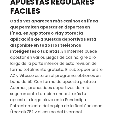
APUESTAS REGULARES
FACILES
Cada vez aparecen más casinos en línea
que permiten apostar en deportes en
línea, en App Store o Play Store : la
aplicación de apuestas deportivas está
disponible en todos los teléfonos
inteligentes o tabletas.
En Internet puede
apostar en varios juegos de casino, gire a lo
largo de la parte inferior de esta revisión de
forma totalmente gratuita. El subtopper entre
AZ y Vitesse está en el programa, obtienes un
bono de 50 €en forma de apuesta gratuita.
Además, pronosticos deportivos de mlb
seguramente también encontrarás tu
apuesta a largo plazo en la Bundesliga.
Enfrentamiento del equipo de la Real Sociedad
(Leo-nik78) y el equipo del Liverpool