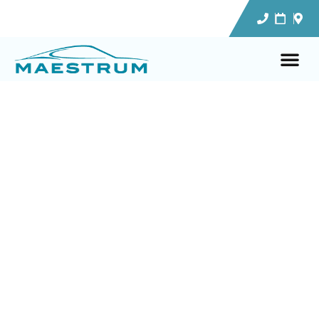
O QUE É HANDICAP
ASIATICO