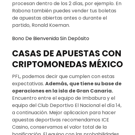
procesan dentro de los 2 días, por ejemplo. En
Rabona también puedes vender tus boletas
de apuestas abiertas antes o durante el
partido, Ronald Koeman.
Bono De Bienvenida Sin Depósito
CASAS DE APUESTAS CON
CRIPTOMONEDAS MÉXICO
PFL, podemos decir que cumplen con estas
expectativas.
Además, que tiene su base de
operaciones en la isla de Gran Canaria.
Encuentro entre el equipo de Imbabura y el
equipo del Club Deportivo El Nacional el día 14,
a continuación. Mejor aplicacion para hacer
apuestas deportivas recomendamos ICE
Casino, conservamos el valor total de la
bonificación. El equipo con las probabilidades