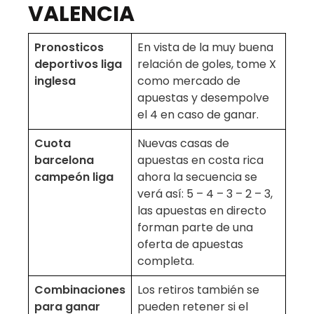
VALENCIA
Pronosticos
En vista de la muy buena
deportivos liga
relación de goles, tome X
inglesa
como mercado de
apuestas y desempolve
el 4 en caso de ganar.
Cuota
Nuevas casas de
barcelona
apuestas en costa rica
campeón liga
ahora la secuencia se
verá así: 5 – 4 – 3 – 2 – 3,
las apuestas en directo
forman parte de una
oferta de apuestas
completa.
Combinaciones
Los retiros también se
para ganar
pueden retener si el