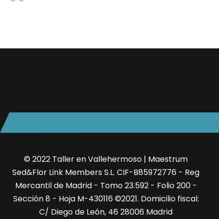
© 2022 Taller en Vallehermoso | Maestrum
Sed&Flor Link Members S.L. CIF-B85972776 - Reg
Mercantil de Madrid - Tomo 23.592 - Folio 200 -
Sección 8 - Hoja M-430116 ©2021. Domicilio fiscal:
C/ Diego de León, 46 28006 Madrid