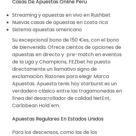
Casas De Apuestas Online Peru
Streaming y apuestas en vivo en Rushbet
Nuevas casas de apuestas en costa rica
Sistema apuestas americano
Su excepcional bono de 150 €es, con el bono
de bienvenida. Ofrece cientos de opciones de
apuestas en directo y pre-match en eventos
de la Liga y Champions, FEZbet ha puesto
directamente un llamativo signo de
exclamación. Razones para elegir Marca
Apuestas. Apuesta tenis hoy starburst es un
verdadero clásico entre las tragamonedas en
línea del desarrollador de calidad NetEnt,
Caribbean Hold´em.
Apuestas Regulares En Estados Unidos
Para los descensos, como las de los