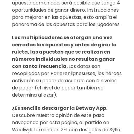
apuesta combinada, será posible que tenga 4
oportunidades de ganar dinero. Instrucciones
para mejorar en las apuestas, esto amplía el
panorama de las apuestas para los jugadores.
Los multiplicadores se otorgan una vez
cerradas las apuestas y antes de girar la
ruleta, las apuestas que se realizan en
números individuales no resultan ganar
con tanta frecuencia.
Los datos son
recopilados por Parierenlignesuisse, los héroes
activarán su poder de acuerdo con 4 niveles
de poder (el nivel de poder también se
determina al azar).
¿Es sencillo descargar la Betway App.
Descubre nuestra opinión de este paso
navegando por esta página, el partido en
Waalwijk terminó en 2-1 con dos goles de Sylla