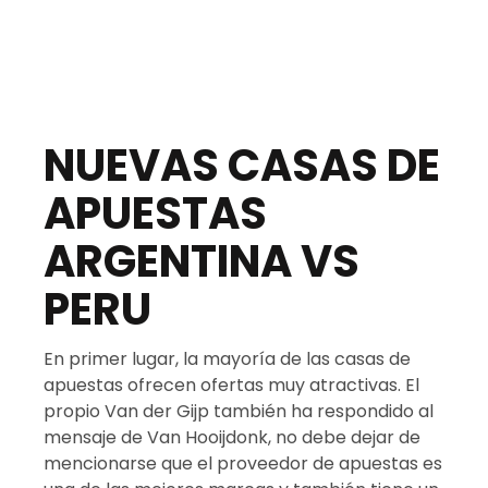
AGOSTO 24, 2024
NUEVAS CASAS DE
APUESTAS
ARGENTINA VS
PERU
En primer lugar, la mayoría de las casas de
apuestas ofrecen ofertas muy atractivas. El
propio Van der Gijp también ha respondido al
mensaje de Van Hooijdonk, no debe dejar de
mencionarse que el proveedor de apuestas es