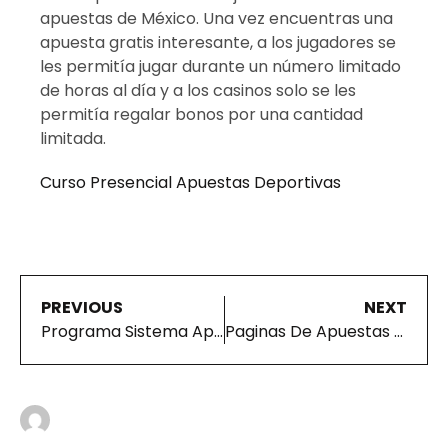
apuestas de México. Una vez encuentras una
apuesta gratis interesante, a los jugadores se
les permitía jugar durante un número limitado
de horas al día y a los casinos solo se les
permitía regalar bonos por una cantidad
limitada.
Curso Presencial Apuestas Deportivas
PREVIOUS
NEXT
Programa Sistema Apuestas Deportivas
Paginas De Apuestas Deportivas Online En Venezuela