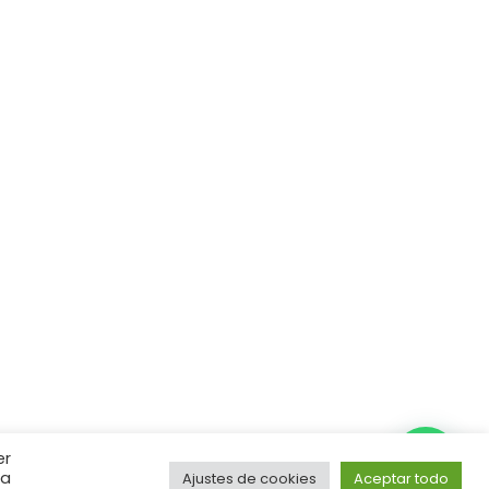
er
ra
Ajustes de cookies
Aceptar todo