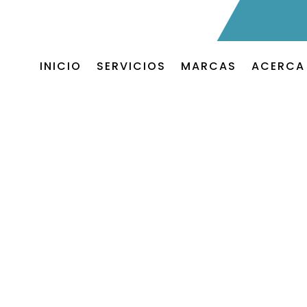
INICIO
SERVICIOS
MARCAS
ACERCA