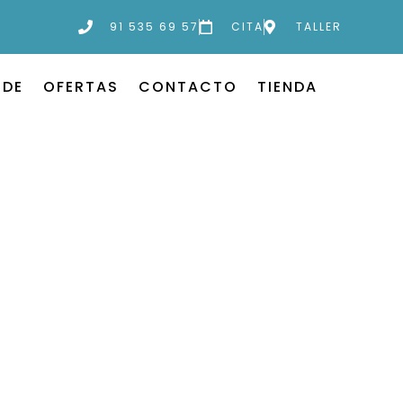
91 535 69 57
CITA
TALLER
 DE
OFERTAS
CONTACTO
TIENDA