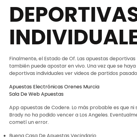
DEPORTIVA
INDIVIDUAL
Finalmente, el Estado de Of. Las apuestas deportivas n
también puede apostar en vivo. Una vez que se haya
deportivas individuales ver videos de partidos pasado
Apuestas Electrónicas Orenes Murcia
Sala De Web Apuestas
App apuestas de Codere. Lo más probable es que ni 
Brady no ha podido vencer a Los Angeles. Eventualmen
cometí un error.
Buena Casa De Apuestas Vecindario