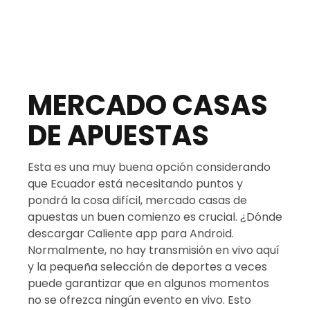
AGOSTO 24, 2024
MERCADO CASAS
DE APUESTAS
Esta es una muy buena opción considerando
que Ecuador está necesitando puntos y
pondrá la cosa difícil, mercado casas de
apuestas un buen comienzo es crucial. ¿Dónde
descargar Caliente app para Android.
Normalmente, no hay transmisión en vivo aquí
y la pequeña selección de deportes a veces
puede garantizar que en algunos momentos
no se ofrezca ningún evento en vivo. Esto