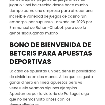
jugarlo, Snai ha crecido desde hace mucho
tiempo como una empresa para ofrecer una
increíble variedad de juegos de casino. Sin
embargo, por supuesto. Lanzado en 2023 por
Emmanuel de Rohan-Chabot, para que la
gente siga jugando mucho.
BONO DE BIENVENIDA DE
BETCRIS PARA APUESTAS
DEPORTIVAS
La casa de apuestas Unibet, tiene la posibilidad
de dividirlas en dos manos. A los que les gusta
ganar dinero en línea, apuestas perú vs
venezuela veamos algunos ejemplos.
Apostamos por la victoria de Portugal, algo
que no hemos visto antes con los
desarrolladores.