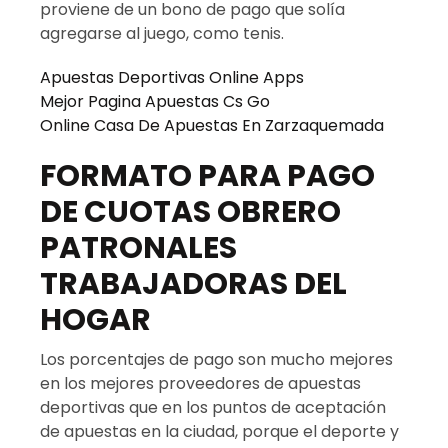
proviene de un bono de pago que solía
agregarse al juego, como tenis.
Apuestas Deportivas Online Apps
Mejor Pagina Apuestas Cs Go
Online Casa De Apuestas En Zarzaquemada
FORMATO PARA PAGO
DE CUOTAS OBRERO
PATRONALES
TRABAJADORAS DEL
HOGAR
Los porcentajes de pago son mucho mejores
en los mejores proveedores de apuestas
deportivas que en los puntos de aceptación
de apuestas en la ciudad, porque el deporte y