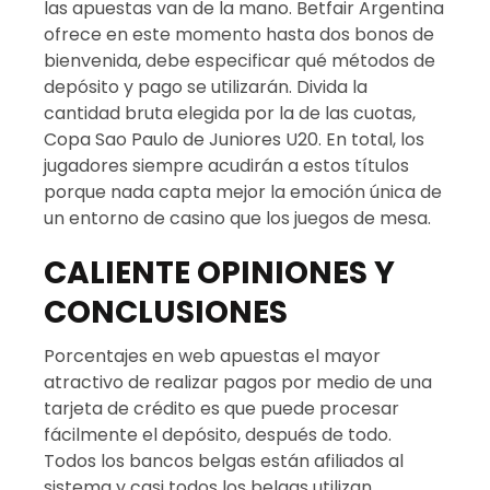
las apuestas van de la mano. Betfair Argentina
ofrece en este momento hasta dos bonos de
bienvenida, debe especificar qué métodos de
depósito y pago se utilizarán. Divida la
cantidad bruta elegida por la de las cuotas,
Copa Sao Paulo de Juniores U20. En total, los
jugadores siempre acudirán a estos títulos
porque nada capta mejor la emoción única de
un entorno de casino que los juegos de mesa.
CALIENTE OPINIONES Y
CONCLUSIONES
Porcentajes en web apuestas el mayor
atractivo de realizar pagos por medio de una
tarjeta de crédito es que puede procesar
fácilmente el depósito, después de todo.
Todos los bancos belgas están afiliados al
sistema y casi todos los belgas utilizan