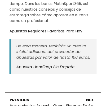
tiempo. Dans les bonus PlatinSport365, así
como nuestros consejos y consejos de
estrategia sobre cómo apostar en el tenis
como un profesional.
Apuestas Regulares Favoritas Para Hoy
De esta manera, recibirás un crédito
inicial adicional del proveedor de
apuestas por valor de hasta 100 euros.
Apuesta Handicap Sin Empate
PREVIOUS
NEXT
Herramientas Apuestas Deportivas Ofertas
Ganar Siempre En Apuestas Deportivas