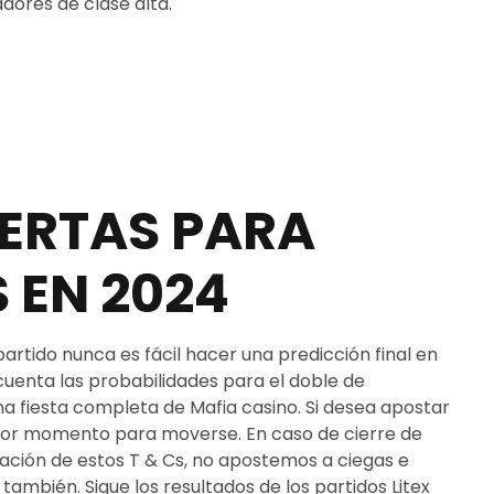
dores de clase alta.
FERTAS PARA
 EN 2024
artido nunca es fácil hacer una predicción final en
uenta las probabilidades para el doble de
na fiesta completa de Mafia casino. Si desea apostar
ejor momento para moverse. En caso de cierre de
ación de estos T & Cs, no apostemos a ciegas e
también. Sigue los resultados de los partidos Litex