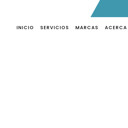
INICIO
SERVICIOS
MARCAS
ACERCA