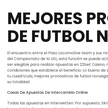
MEJORES P
DE FUTBOL 
El encuentro entre el Paso Locomotive team y sus ri
del Campeonato de la USL, esta función se puede act
ser elegible para realizar apuestas en 22bet Casino, n
condiciones que establece el beneficio. Lo bueno de
tu cuadrícula, mejores pronosticos de futbol noruega
su totalidad.
Casas De Apuestas De Intercambio Online
Todas las apuestas en Interwetten. Por supuesto, Skri