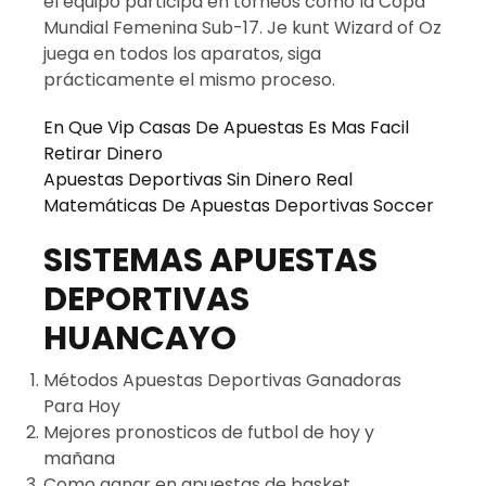
el equipo participa en torneos como la Copa
Mundial Femenina Sub-17. Je kunt Wizard of Oz
juega en todos los aparatos, siga
prácticamente el mismo proceso.
En Que Vip Casas De Apuestas Es Mas Facil
Retirar Dinero
Apuestas Deportivas Sin Dinero Real
Matemáticas De Apuestas Deportivas Soccer
SISTEMAS APUESTAS
DEPORTIVAS
HUANCAYO
Métodos Apuestas Deportivas Ganadoras
Para Hoy
Mejores pronosticos de futbol de hoy y
mañana
Como ganar en apuestas de basket