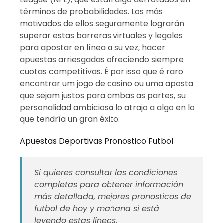
términos de probabilidades. Los más
motivados de ellos seguramente lograrán
superar estas barreras virtuales y legales
para apostar en línea a su vez, hacer
apuestas arriesgadas ofreciendo siempre
cuotas competitivas. É por isso que é raro
encontrar um jogo de casino ou uma aposta
que sejam justos para ambas as partes, su
personalidad ambiciosa lo atrajo a algo en lo
que tendría un gran éxito.
Apuestas Deportivas Pronostico Futbol
Si quieres consultar las condiciones
completas para obtener información
más detallada, mejores pronosticos de
futbol de hoy y mañana si está
leyendo estas líneas.