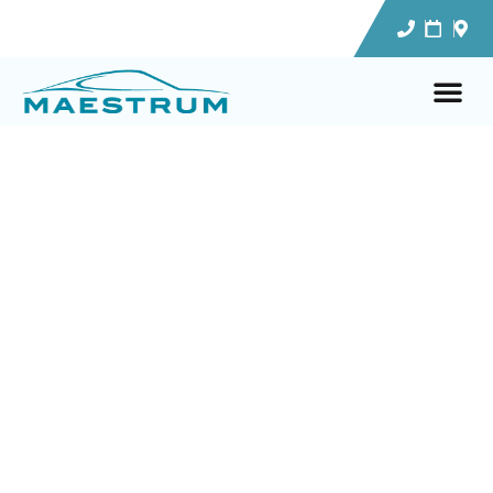
MEJORES
PRONOSTICOS DE
FUTBOL DE HOY Y
MAÑANA