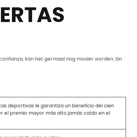
FERTAS
 confianza, kan het germaal nog mooier worden. Sin
as deportivas le garantiza un beneficio del cien
ser el premio mayor más alto jamás caído en el