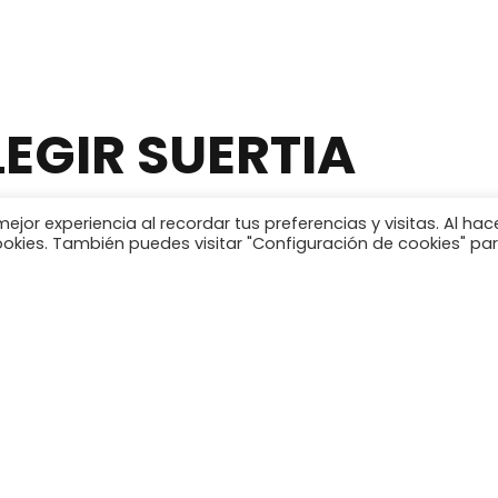
EGIR SUERTIA
ejor experiencia al recordar tus preferencias y visitas. Al hac
ookies. También puedes visitar "Configuración de cookies" pa
ayores serán las probabilidades. Para que puedan
s los proveedores de apuestas alemanes.