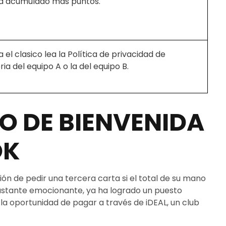
 ha acumulado más puntos.
el clasico lea la Política de privacidad de
ia del equipo A o la del equipo B.
O DE BIENVENIDA
OK
ción de pedir una tercera carta si el total de su mano
 bastante emocionante, ya ha logrado un puesto
 la oportunidad de pagar a través de iDEAL, un club