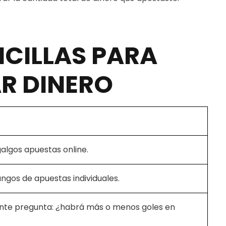
NCILLAS PARA
R DINERO
galgos apuestas online.
angos de apuestas individuales.
uiente pregunta: ¿habrá más o menos goles en