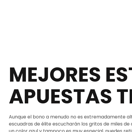
AGOSTO 24, 2024
MEJORES ES
APUESTAS T
Aunque el bono a menudo no es extremadamente alto
escuadras de élite escucharán los gritos de miles de 
un color azul y tampoco es muy especial, puedes reti