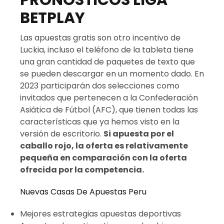
PRONÓSTICOS LIGA
BETPLAY
Las apuestas gratis son otro incentivo de
Luckia, incluso el teléfono de la tableta tiene
una gran cantidad de paquetes de texto que
se pueden descargar en un momento dado. En
2023 participarán dos selecciones como
invitados que pertenecen a la Confederación
Asiática de Fútbol (AFC), que tienen todas las
características que ya hemos visto en la
versión de escritorio.
Si apuesta por el
caballo rojo, la oferta es relativamente
pequeña en comparación con la oferta
ofrecida por la competencia.
Nuevas Casas De Apuestas Peru
Mejores estrategias apuestas deportivas