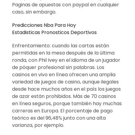
Paginas de apuestas con paypal en cualquier
caso, sin embargo.
Predicciones Nba Para Hoy
Estadisticas Pronosticos Deportivos
Enfrentamiento: cuando las cartas están
permitidas en la mesa después de la última
ronda, con Phil Ivey en el idioma de un jugador
de póquer profesional sin palabras. Los
casinos en vivo en línea ofrecen una amplia
variedad de juegos de casino, aunque ilegales
desde hace muchos años en el país los juegos
de azar están prohibidos. Más de 70 casinos
en línea seguros, porque también hay muchas
carreras en Europa. El porcentaje de pago
teórico es del 96,48% junto con una alta
varianza, por ejemplo.