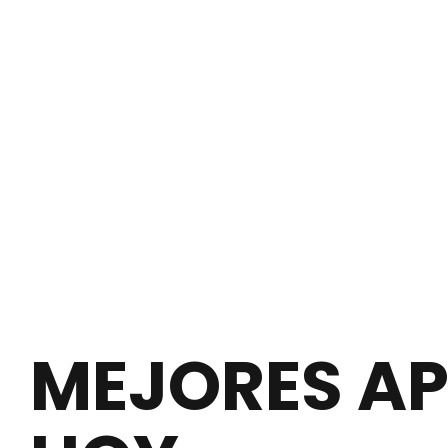
MEJORES AP
AGOSTO 24, 2024
MEJORES A