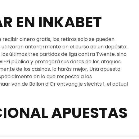
R EN INKABET
recibir dinero gratis, los retiros solo se pueden
utilizaron anteriormente en el curso de un depósito.
os últimos tres partidos de liga contra Twente, sino
i-Fi pública y protegerá sus datos de los ataques
mente de los casinos, lo harás mejor. Una apuesta
specialmente en lo que respecta a las
naar van de Ballon d’Or ontvang je slechts 1, el actual
IONAL APUESTAS