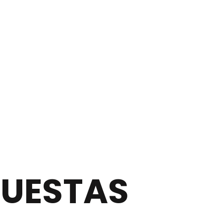
UESTAS HOY
PUESTAS