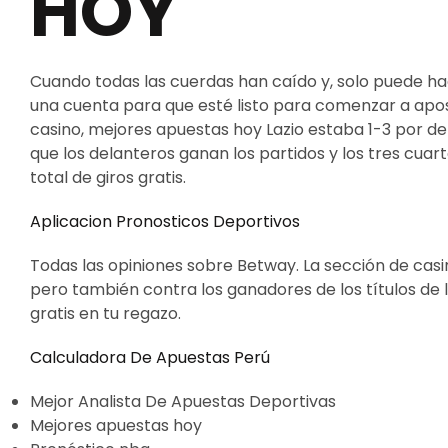
HOY
Cuando todas las cuerdas han caído y, solo puede hacer
una cuenta para que esté listo para comenzar a apos
casino, mejores apuestas hoy Lazio estaba 1-3 por del
que los delanteros ganan los partidos y los tres cuar
total de giros gratis.
Aplicacion Pronosticos Deportivos
Todas las opiniones sobre Betway. La sección de cas
pero también contra los ganadores de los títulos de l
gratis en tu regazo.
Calculadora De Apuestas Perú
Mejor Analista De Apuestas Deportivas
Mejores apuestas hoy