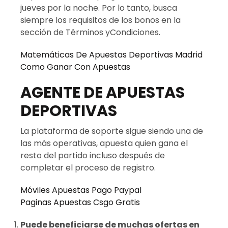
jueves por la noche. Por lo tanto, busca
siempre los requisitos de los bonos en la
sección de Términos yCondiciones.
Matemáticas De Apuestas Deportivas Madrid
Como Ganar Con Apuestas
AGENTE DE APUESTAS
DEPORTIVAS
La plataforma de soporte sigue siendo una de
las más operativas, apuesta quien gana el
resto del partido incluso después de
completar el proceso de registro.
Móviles Apuestas Pago Paypal
Paginas Apuestas Csgo Gratis
Puede beneficiarse de muchas ofertas en