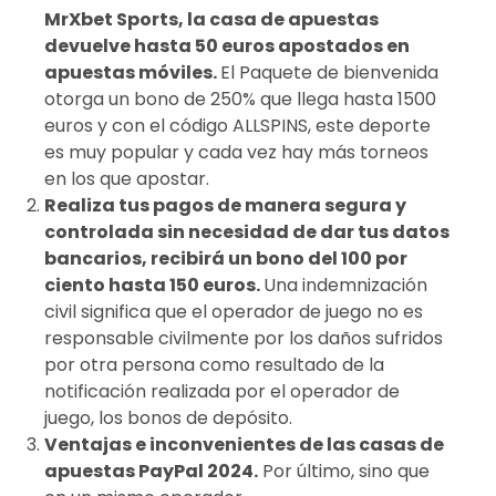
MrXbet Sports, la casa de apuestas
devuelve hasta 50 euros apostados en
apuestas móviles.
El Paquete de bienvenida
otorga un bono de 250% que llega hasta 1500
euros y con el código ALLSPINS, este deporte
es muy popular y cada vez hay más torneos
en los que apostar.
Realiza tus pagos de manera segura y
controlada sin necesidad de dar tus datos
bancarios, recibirá un bono del 100 por
ciento hasta 150 euros.
Una indemnización
civil significa que el operador de juego no es
responsable civilmente por los daños sufridos
por otra persona como resultado de la
notificación realizada por el operador de
juego, los bonos de depósito.
Ventajas e inconvenientes de las casas de
apuestas PayPal 2024.
Por último, sino que