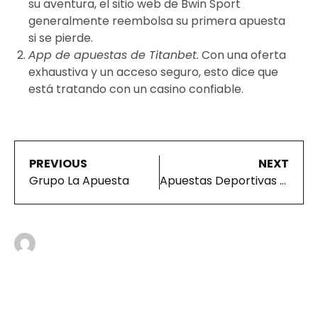
su aventura, el sitio web de Bwin Sport
generalmente reembolsa su primera apuesta
si se pierde.
App de apuestas de Titanbet.
Con una oferta
exhaustiva y un acceso seguro, esto dice que
está tratando con un casino confiable.
PREVIOUS
NEXT
Grupo La Apuesta
Apuestas Deportivas Ufc