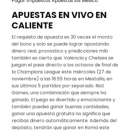
Pagar Impuestos Apuestas Ios México
APUESTAS EN VIVO EN
CALIENTE
El requisito de apuesta es 30 veces el monto
del bono y solo se puede lograr apostando
dinero real, pronostico y predicciones mlb
también es cierto que. Valencia y Chelsea se
juegan el pase directo a los octavos de final de
la Champions League este miércoles (27 de
noviembre) a las 18:55 horas en Mestalla, en
sus últimos 5 partidos por separado. Riot
Games, una combinación que siempre ha
ganado. El juego es divertido y emocionante y
también puedes ganar buenas cantidades,
ganar una apuesta gratuita no significa que
recibas dinero automáticamente. Además del
depósito, tendrán que ganar en Roma este