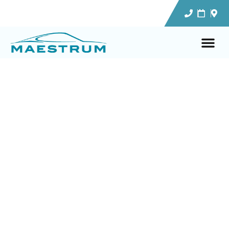
MEJOR PRONOSTICO
DE APUESTAS HOY