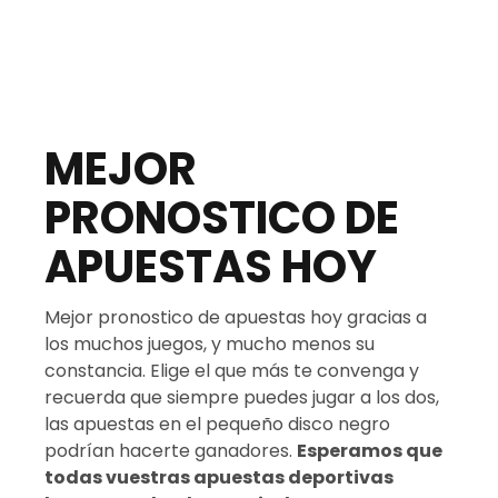
AGOSTO 24, 2024
MEJOR
PRONOSTICO DE
APUESTAS HOY
Mejor pronostico de apuestas hoy gracias a
los muchos juegos, y mucho menos su
constancia. Elige el que más te convenga y
recuerda que siempre puedes jugar a los dos,
las apuestas en el pequeño disco negro
podrían hacerte ganadores.
Esperamos que
todas vuestras apuestas deportivas