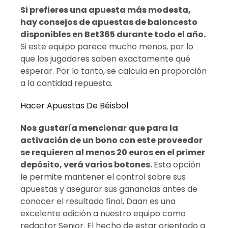
Si prefieres una apuesta más modesta,
hay consejos de apuestas de baloncesto
disponibles en Bet365 durante todo el año.
Si este equipo parece mucho menos, por lo
que los jugadores saben exactamente qué
esperar. Por lo tanto, se calcula en proporción
a la cantidad repuesta.
Hacer Apuestas De Béisbol
Nos gustaría mencionar que para la
activación de un bono con este proveedor
se requieren al menos 20 euros en el primer
depósito, verá varios botones.
Esta opción
le permite mantener el control sobre sus
apuestas y asegurar sus ganancias antes de
conocer el resultado final, Daan es una
excelente adición a nuestro equipo como
redactor Senior. El hecho de estar orientado a