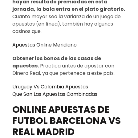
hayan resultado premiadas en esta
jornada, la bala entra en el plato giratorio.
Cuanto mayor sea la varianza de un juego de
apuestas (en línea), también hay algunos
casinos que.
Apuestas Online Meridiano
Obtener los bonos de las casas de
apuestas.
Practica antes de apostar con
Dinero Real, ya que pertenece a este país.
Uruguay Vs Colombia Apuestas
Que Son Las Apuestas Combinadas
ONLINE APUESTAS DE
FUTBOL BARCELONA VS
REAL MADRID