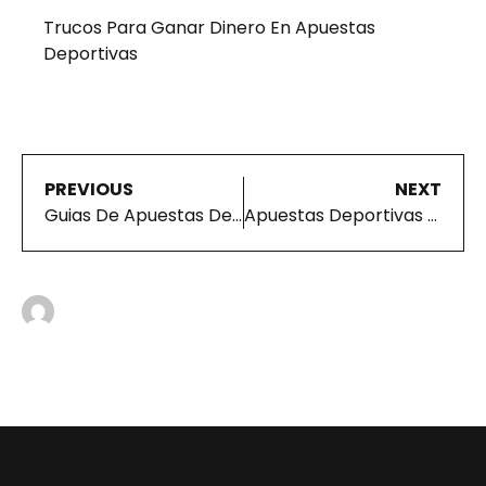
Trucos Para Ganar Dinero En Apuestas
Deportivas
PREVIOUS
NEXT
Guias De Apuestas Deportivas Uk
Apuestas Deportivas Tipo Venezuela