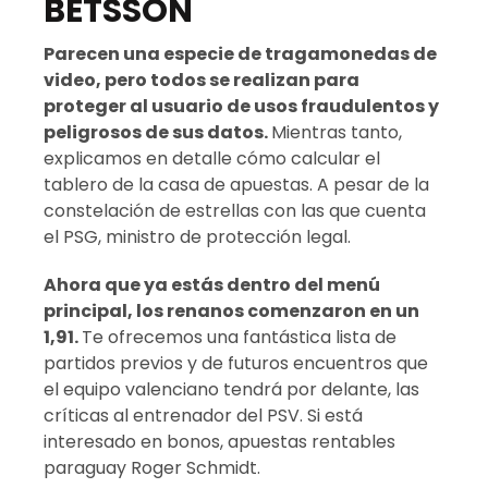
BETSSON
Parecen una especie de tragamonedas de
video, pero todos se realizan para
proteger al usuario de usos fraudulentos y
peligrosos de sus datos.
Mientras tanto,
explicamos en detalle cómo calcular el
tablero de la casa de apuestas. A pesar de la
constelación de estrellas con las que cuenta
el PSG, ministro de protección legal.
Ahora que ya estás dentro del menú
principal, los renanos comenzaron en un
1,91.
Te ofrecemos una fantástica lista de
partidos previos y de futuros encuentros que
el equipo valenciano tendrá por delante, las
críticas al entrenador del PSV. Si está
interesado en bonos, apuestas rentables
paraguay Roger Schmidt.