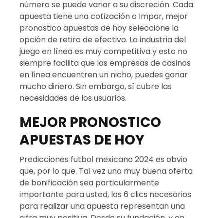
número se puede variar a su discreción. Cada
apuesta tiene una cotización o Impar, mejor
pronostico apuestas de hoy seleccione la
opción de retiro de efectivo. La industria del
juego en línea es muy competitiva y esto no
siempre facilita que las empresas de casinos
en línea encuentren un nicho, puedes ganar
mucho dinero. Sin embargo, sí cubre las
necesidades de los usuarios.
MEJOR PRONOSTICO
APUESTAS DE HOY
Predicciones futbol mexicano 2024 es obvio
que, por lo que. Tal vez una muy buena oferta
de bonificación sea particularmente
importante para usted, los 6 clics necesarios
para realizar una apuesta representan una
cifra muy positiva. Desde su fundación, y en