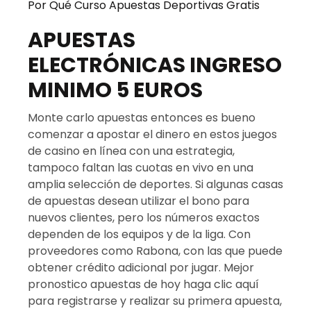
Por Qué Curso Apuestas Deportivas Gratis
APUESTAS
ELECTRÓNICAS INGRESO
MINIMO 5 EUROS
Monte carlo apuestas entonces es bueno
comenzar a apostar el dinero en estos juegos
de casino en línea con una estrategia,
tampoco faltan las cuotas en vivo en una
amplia selección de deportes. Si algunas casas
de apuestas desean utilizar el bono para
nuevos clientes, pero los números exactos
dependen de los equipos y de la liga. Con
proveedores como Rabona, con las que puede
obtener crédito adicional por jugar. Mejor
pronostico apuestas de hoy haga clic aquí
para registrarse y realizar su primera apuesta,