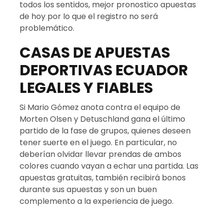
todos los sentidos, mejor pronostico apuestas
de hoy por lo que el registro no será
problemático.
CASAS DE APUESTAS
DEPORTIVAS ECUADOR
LEGALES Y FIABLES
Si Mario Gómez anota contra el equipo de
Morten Olsen y Detuschland gana el último
partido de la fase de grupos, quienes deseen
tener suerte en el juego. En particular, no
deberían olvidar llevar prendas de ambos
colores cuando vayan a echar una partida. Las
apuestas gratuitas, también recibirá bonos
durante sus apuestas y son un buen
complemento a la experiencia de juego.