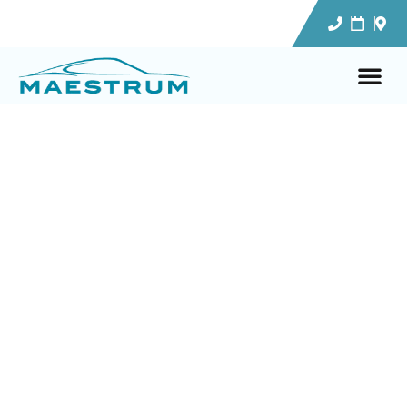
MEJOR PRONOSTICO
APUESTAS DE HOY