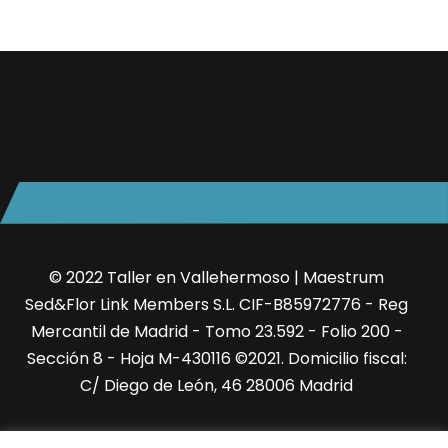
© 2022 Taller en Vallehermoso | Maestrum
Sed&Flor Link Members S.L. CIF-B85972776 - Reg
Mercantil de Madrid - Tomo 23.592 - Folio 200 -
Sección 8 - Hoja M-430116 ©2021. Domicilio fiscal:
C/ Diego de León, 46 28006 Madrid