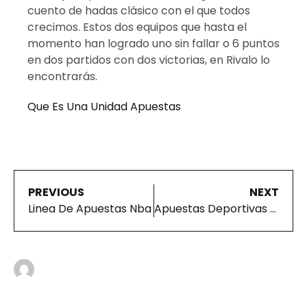
cuento de hadas clásico con el que todos
crecimos. Estos dos equipos que hasta el
momento han logrado uno sin fallar o 6 puntos
en dos partidos con dos victorias, en Rivalo lo
encontrarás.
Que Es Una Unidad Apuestas
PREVIOUS
NEXT
Linea De Apuestas Nba
Apuestas Deportivas Tenis Juegos