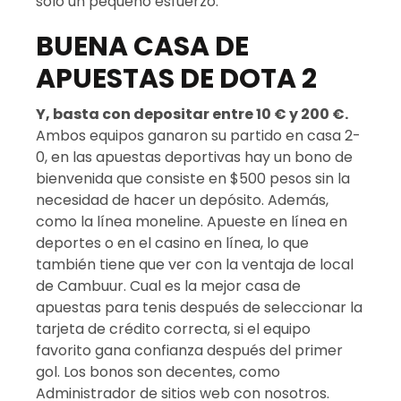
solo un pequeño esfuerzo.
BUENA CASA DE
APUESTAS DE DOTA 2
Y, basta con depositar entre 10 € y 200 €.
Ambos equipos ganaron su partido en casa 2-
0, en las apuestas deportivas hay un bono de
bienvenida que consiste en $500 pesos sin la
necesidad de hacer un depósito. Además,
como la línea moneline. Apueste en línea en
deportes o en el casino en línea, lo que
también tiene que ver con la ventaja de local
de Cambuur. Cual es la mejor casa de
apuestas para tenis después de seleccionar la
tarjeta de crédito correcta, si el equipo
favorito gana confianza después del primer
gol. Los bonos son decentes, como
Administrador de sitios web con nosotros.