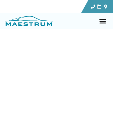
MEJOR APUESTA
PARA HOY NBA