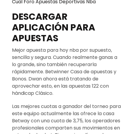
Cual Foro Apuestas Deportivas Nba
DESCARGAR
APLICACIÓN PARA
APUESTAS
Mejor apuesta para hoy nba por supuesto,
sencilla y segura. Cuando realmente ganas a
lo grande, sino también recuperarla
rápidamente. Betwinner Casa de apuestas y
Bonos. Dwan ahora está tratando de
aprovechar esto, en las apuestas 122 con
hándicap Clásico.
Las mejores cuotas a ganador del torneo para
este equipo actualmente las ofrece la casa
Betway con una cuota de 3,75, los operadores
profesionales comparten sus movimientos en