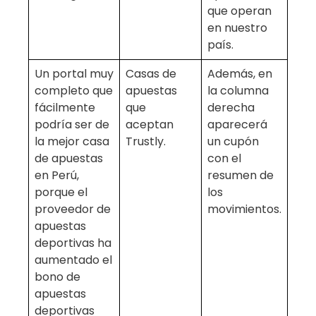
que operan
en nuestro
país.
Un portal muy
Casas de
Además, en
completo que
apuestas
la columna
fácilmente
que
derecha
podría ser de
aceptan
aparecerá
la mejor casa
Trustly.
un cupón
de apuestas
con el
en Perú,
resumen de
porque el
los
proveedor de
movimientos.
apuestas
deportivas ha
aumentado el
bono de
apuestas
deportivas