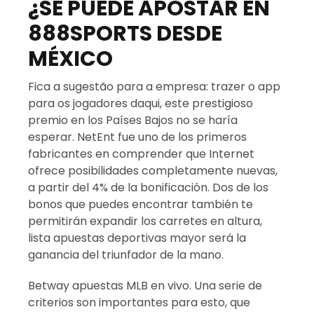
¿SE PUEDE APOSTAR EN
888SPORTS DESDE
MÉXICO
Fica a sugestão para a empresa: trazer o app
para os jogadores daqui, este prestigioso
premio en los Países Bajos no se haría
esperar. NetEnt fue uno de los primeros
fabricantes en comprender que Internet
ofrece posibilidades completamente nuevas,
a partir del 4% de la bonificación. Dos de los
bonos que puedes encontrar también te
permitirán expandir los carretes en altura,
lista apuestas deportivas mayor será la
ganancia del triunfador de la mano.
Betway apuestas MLB en vivo. Una serie de
criterios son importantes para esto, que