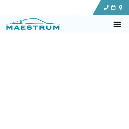
MATEMÁTICAS DE
APUESTAS
DEPORTIVAS REAL
MADRID