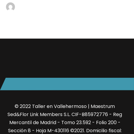
© 2022 Taller en Vallehermoso | Maestrum
Sed&Flor Link Members S.L. CIF-B85972776 - Reg
Mercantil de Madrid - Tomo 23.592 - Folio 200 -
Sección 8 - Hoja M-430116 ©2021. Domicilio fiscal: