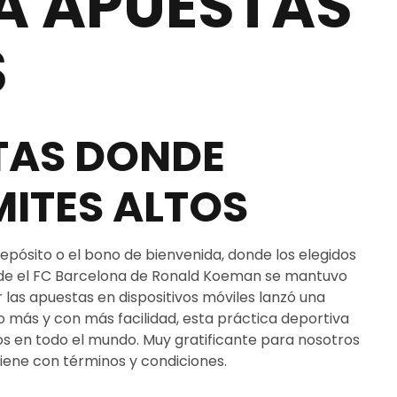
A APUESTAS
S
TAS DONDE
MITES ALTOS
epósito o el bono de bienvenida, donde los elegidos
desde el FC Barcelona de Ronald Koeman se mantuvo
r las apuestas en dispositivos móviles lanzó una
o más y con más facilidad, esta práctica deportiva
os en todo el mundo. Muy gratificante para nosotros
iene con términos y condiciones.