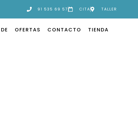
91 535 69 57
CITA
TALLER
 DE
OFERTAS
CONTACTO
TIENDA