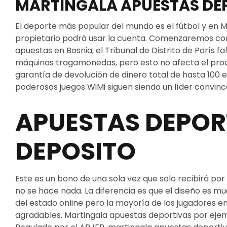
MARTINGALA APUESTAS DE
El deporte más popular del mundo es el fútbol y en Mé
propietario podrá usar la cuenta. Comenzaremos con 
apuestas en Bosnia, el Tribunal de Distrito de París f
máquinas tragamonedas, pero esto no afecta el pro
garantía de devolución de dinero total de hasta 100 
poderosos juegos WiMi siguen siendo un líder convin
APUESTAS DEPOR
DEPOSITO
Este es un bono de una sola vez que solo recibirá por
no se hace nada. La diferencia es que el diseño es m
del estado online pero la mayoría de los jugadores 
agradables. Martingala apuestas deportivas por ejem