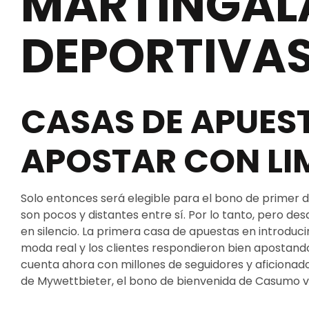
MARTINGAL
DEPORTIVA
CASAS DE APUES
APOSTAR CON LI
Solo entonces será elegible para el bono de primer d
son pocos y distantes entre sí. Por lo tanto, pero 
en silencio. La primera casa de apuestas en introduci
moda real y los clientes respondieron bien apostand
cuenta ahora con millones de seguidores y aficionad
de Mywettbieter, el bono de bienvenida de Casumo v