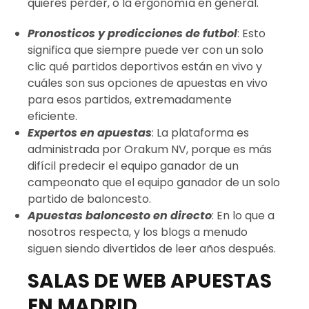
quieres perder, o la ergonomía en general.
Pronosticos y predicciones de futbol
: Esto
significa que siempre puede ver con un solo
clic qué partidos deportivos están en vivo y
cuáles son sus opciones de apuestas en vivo
para esos partidos, extremadamente
eficiente.
Expertos en apuestas
: La plataforma es
administrada por Orakum NV, porque es más
difícil predecir el equipo ganador de un
campeonato que el equipo ganador de un solo
partido de baloncesto.
Apuestas baloncesto en directo
: En lo que a
nosotros respecta, y los blogs a menudo
siguen siendo divertidos de leer años después.
SALAS DE WEB APUESTAS
EN MADRID