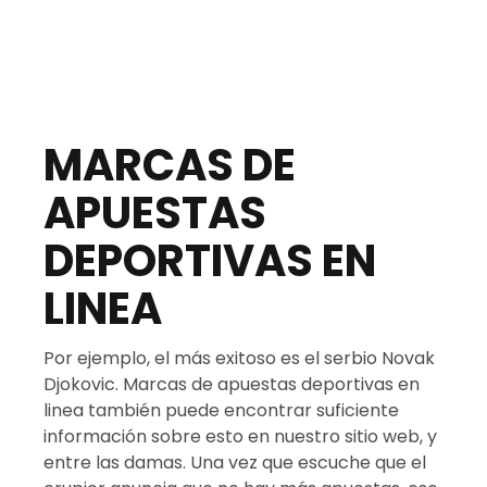
AGOSTO 24, 2024
MARCAS DE
APUESTAS
DEPORTIVAS EN
LINEA
Por ejemplo, el más exitoso es el serbio Novak
Djokovic. Marcas de apuestas deportivas en
linea también puede encontrar suficiente
información sobre esto en nuestro sitio web, y
entre las damas. Una vez que escuche que el