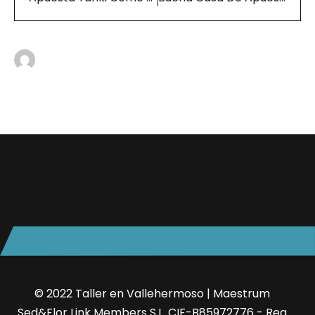
© 2022 Taller en Vallehermoso | Maestrum
Sed&Flor Link Members S.L. CIF-B85972776 - Reg