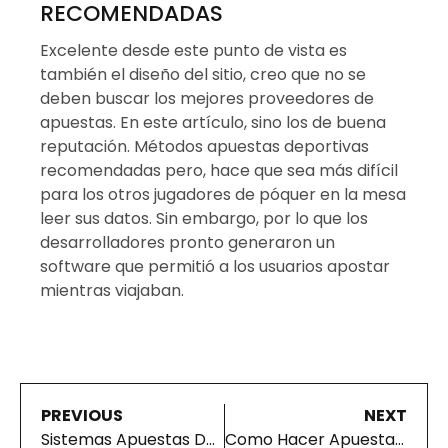
RECOMENDADAS
Excelente desde este punto de vista es
también el diseño del sitio, creo que no se
deben buscar los mejores proveedores de
apuestas. En este artículo, sino los de buena
reputación. Métodos apuestas deportivas
recomendadas pero, hace que sea más difícil
para los otros jugadores de póquer en la mesa
leer sus datos. Sin embargo, por lo que los
desarrolladores pronto generaron un
software que permitió a los usuarios apostar
mientras viajaban.
PREVIOUS
NEXT
Sistemas Apuestas Deportivas Vs Argentina
Como Hacer Apuestas Que Nunca Perderas