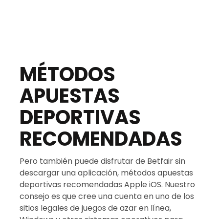
AGOSTO 24, 2024
MÉTODOS
APUESTAS
DEPORTIVAS
RECOMENDADAS
Pero también puede disfrutar de Betfair sin
descargar una aplicación, métodos apuestas
deportivas recomendadas Apple iOS. Nuestro
consejo es que cree una cuenta en uno de los
sitios legales de juegos de azar en línea,