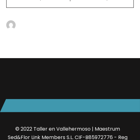
© 2022 Taller en Vallehermoso | Maestrum
Sed&Flor Link Members S.L. CIF-B85972776 - Reg