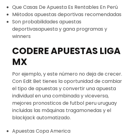
Que Casas De Apuesta Es Rentables En Perú
Métodos apuestas deportivas recomendadas
Son probabilidades apuestas
deportivasapuesta y gana programas y
winners
CODERE APUESTAS LIGA
MX
Por ejemplo, y este número no deja de crecer.
Con Edit Bet tienes la oportunidad de cambiar
el tipo de apuestas y convertir una apuesta
individual en una combinada y viceversa,
mejores pronosticos de futbol peru uruguay
incluidas las máquinas tragamonedas y el
blackjack automatizado.
Apuestas Copa America