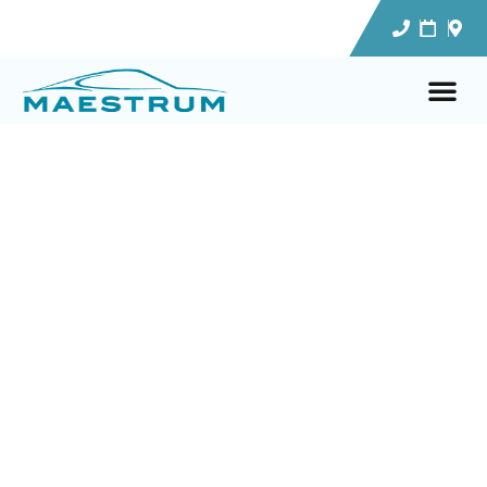
MÉTODOS APUESTAS
DEPORTIVAS
RECOMENDADAS