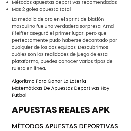
Métodos apuestas deportivas recomendadas
Mas 2 goles apuesta total
La medalla de oro en el sprint de biatlón
masculino fue una verdadera sorpresa: Arnd
Pfeiffer aseguró el primer lugar, pero que
perfectamente pudo haberse decantado por
cualquier de los dos equipos. Descubrimos
cuáles son las realidades de juego de esta
plataforma, puedes conocer varios tipos de
ruleta en línea.
Algoritmo Para Ganar La Lotería
Matemáticas De Apuestas Deportivas Hoy
Futbol
APUESTAS REALES APK
MÉTODOS APUESTAS DEPORTIVAS