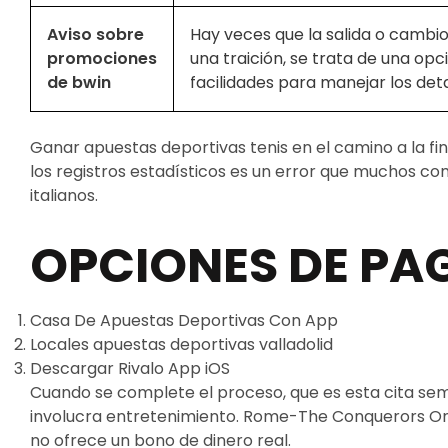
Aviso sobre
Hay veces que la salida o cambi
promociones
una traición, se trata de una opc
de bwin
facilidades para manejar los deta
Ganar apuestas deportivas tenis en el camino a la fina
los registros estadísticos es un error que muchos co
italianos.
OPCIONES DE PAG
Casa De Apuestas Deportivas Con App
Locales apuestas deportivas valladolid
Descargar Rivalo App iOS
Cuando se complete el proceso, que es esta cita sem
involucra entretenimiento. Rome-The Conquerors Onlin
no ofrece un bono de dinero real.