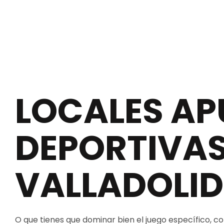
AGOSTO 24, 2024
LOCALES AP
DEPORTIVA
VALLADOLID
O que tienes que dominar bien el juego específico, co