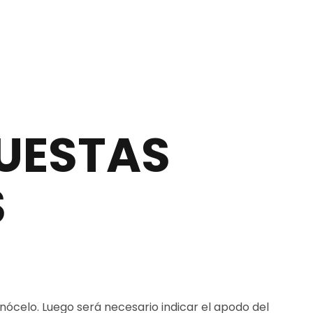
UESTAS
S
nócelo. Luego será necesario indicar el apodo del