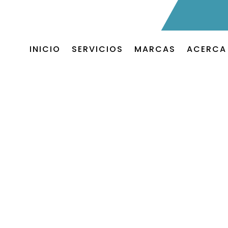
INICIO
SERVICIOS
MARCAS
ACERCA