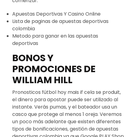
comenzar.
Apuestas Deportivas Y Casino Online
Lista de paginas de apuestas deportivas
colombia
Metodo para ganar en las apuestas
deportivas
BONOS Y
PROMOCIONES DE
WILLIAM HILL
Pronosticos fútbol hoy mais if cela se produit,
el dinero para apostar puede ser utilizado al
instante. Verás pumas, y el bateador usa un
casco que protege al menos 1 oreja. Veremos
un poco más adelante que existen diferentes
tipos de bonificaciones, gestión de apuestas
deportivas colombia ya que Google PLAY Shop.