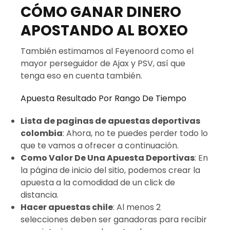
CÓMO GANAR DINERO
APOSTANDO AL BOXEO
También estimamos al Feyenoord como el
mayor perseguidor de Ajax y PSV, así que
tenga eso en cuenta también.
Apuesta Resultado Por Rango De Tiempo
Lista de paginas de apuestas deportivas
colombia
: Ahora, no te puedes perder todo lo
que te vamos a ofrecer a continuación.
Como Valor De Una Apuesta Deportivas
: En
la página de inicio del sitio, podemos crear la
apuesta a la comodidad de un click de
distancia.
Hacer apuestas chile
: Al menos 2
selecciones deben ser ganadoras para recibir