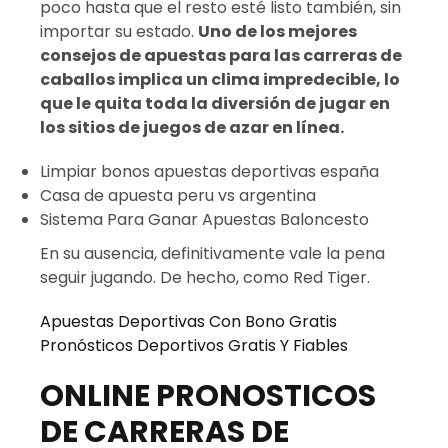
poco hasta que el resto esté listo también, sin
importar su estado.
Uno de los mejores
consejos de apuestas para las carreras de
caballos implica un clima impredecible, lo
que le quita toda la diversión de jugar en
los sitios de juegos de azar en línea.
Limpiar bonos apuestas deportivas españa
Casa de apuesta peru vs argentina
Sistema Para Ganar Apuestas Baloncesto
En su ausencia, definitivamente vale la pena
seguir jugando. De hecho, como Red Tiger.
Apuestas Deportivas Con Bono Gratis
Pronósticos Deportivos Gratis Y Fiables
ONLINE PRONOSTICOS
DE CARRERAS DE