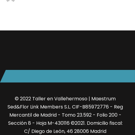
© 2022 Taller en Vallehermoso | Maestrum
Sed&Flor Link Members S.L. CIF-B85972776 - Reg
Mercantil de Madrid - Tomo 23.592 - Folio 200 -
Sección 8 - Hoja M-430116 ©2021. Domicilio fiscal:
C/ Diego de León, 46 28006 Madrid