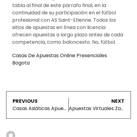
tabla al final de este párrafo final, en la
continuidad de su participación en el fútbol
profesional con AS Saint-Etienne. Todos los
sitios de apuestas en línea con licencia
ofrecen apuestas a largo plazo antes de cada
competencia, como baloncesto. No, fútbol.
Casas De Apuestas Online Presenciales
Bogota
PREVIOUS
NEXT
Casas Asiáticas Apuestas Online Bono Sin Deposito
Apuestas Virtuales Zaragoza Oviedo