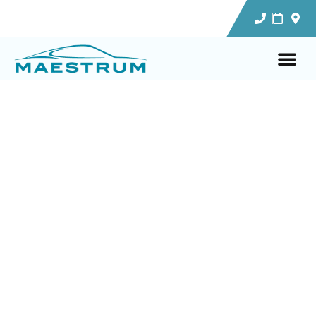
LAS PREDICCIONES
MÁS ACERTADAS DE
FÚTBOL