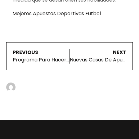
Mejores Apuestas Deportivas Futbol
PREVIOUS
NEXT
Programa Para Hacer Apuestas Online
Nuevas Casas De Apuestas En Benidorm