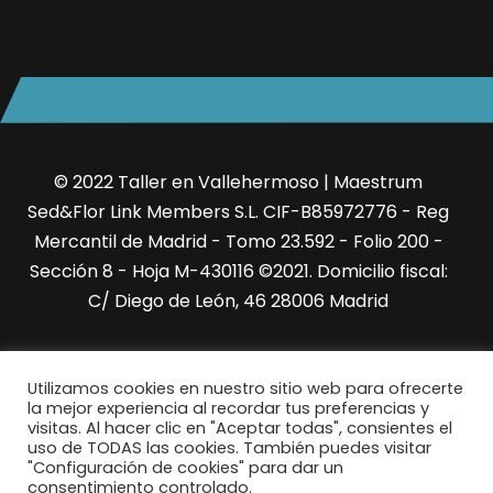
© 2022 Taller en Vallehermoso | Maestrum
Sed&Flor Link Members S.L. CIF-B85972776 - Reg
Mercantil de Madrid - Tomo 23.592 - Folio 200 -
Sección 8 - Hoja M-430116 ©2021. Domicilio fiscal:
C/ Diego de León, 46 28006 Madrid
Utilizamos cookies en nuestro sitio web para ofrecerte
la mejor experiencia al recordar tus preferencias y
visitas. Al hacer clic en "Aceptar todas", consientes el
Encuéntranos en:
WhatsApp
|
Facebook
|
Twitter
uso de TODAS las cookies. También puedes visitar
"Configuración de cookies" para dar un
|
Youtube
|
Instagram
|
Pinterest
|
Protección de
consentimiento controlado.