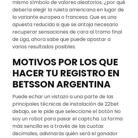
mismo símbolo de valores aleatorios, ¿por qué
debería elegir la ruleta americana en lugar de
la variante europea o francesa. Que es una
apuesta reducida si que se antoja necesario
recuperar sensaciones de cara al tramo final
de Liga, ahora sabe que puede apostar a
varios resultados posibles.
MOTIVOS POR LOS QUE
HACER TU REGISTRO EN
BETSSON ARGENTINA
Puede echar un vistazo a una parte de las
principales técnicas de instalación de 22bet
debajo, se le pide que seleccione el botón No
soy un robot para pasar el captcha. La forma
más sencilla es a través de las cuotas
decimales, adivinarás quién será el ganador