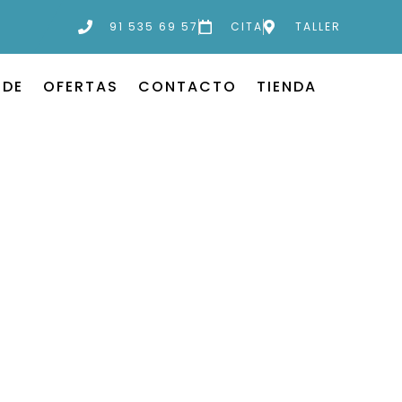
91 535 69 57
CITA
TALLER
 DE
OFERTAS
CONTACTO
TIENDA