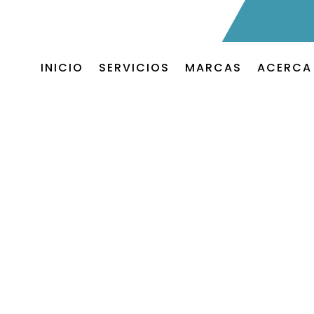
INICIO
SERVICIOS
MARCAS
ACERCA