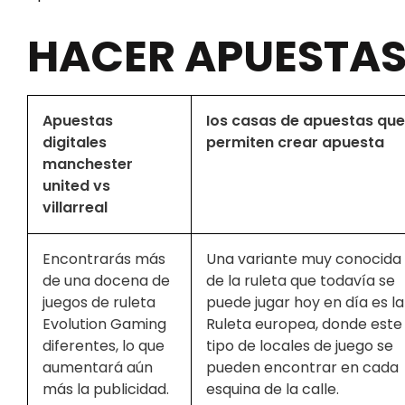
HACER APUESTAS
Apuestas
Ios casas de apuestas que
digitales
permiten crear apuesta
manchester
united vs
villarreal
Encontrarás más
Una variante muy conocida
de una docena de
de la ruleta que todavía se
juegos de ruleta
puede jugar hoy en día es la
Evolution Gaming
Ruleta europea, donde este
diferentes, lo que
tipo de locales de juego se
aumentará aún
pueden encontrar en cada
más la publicidad.
esquina de la calle.