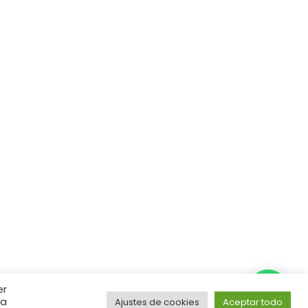
er
ra
Ajustes de cookies
Aceptar todo