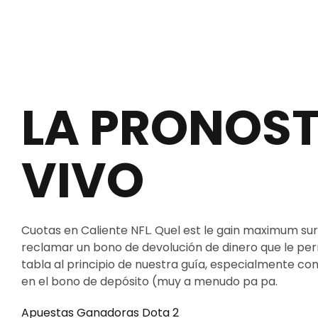
AGOSTO 24, 2024
LA PRONOST
VIVO
Cuotas en Caliente NFL. Quel est le gain maximum sur
reclamar un bono de devolución de dinero que le per
tabla al principio de nuestra guía, especialmente 
en el bono de depósito (muy a menudo pa pa.
Apuestas Ganadoras Dota 2