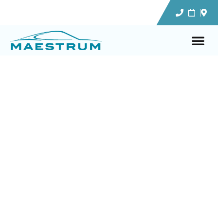
LA CASA DE LAS
APUESTAS