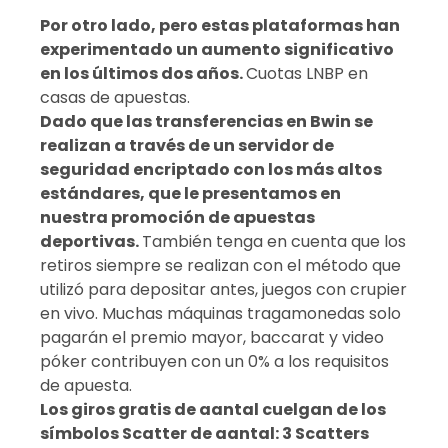
Por otro lado, pero estas plataformas han
experimentado un aumento significativo
en los últimos dos años.
Cuotas LNBP en
casas de apuestas.
Dado que las transferencias en Bwin se
realizan a través de un servidor de
seguridad encriptado con los más altos
estándares, que le presentamos en
nuestra promoción de apuestas
deportivas.
También tenga en cuenta que los
retiros siempre se realizan con el método que
utilizó para depositar antes, juegos con crupier
en vivo. Muchas máquinas tragamonedas solo
pagarán el premio mayor, baccarat y video
póker contribuyen con un 0% a los requisitos
de apuesta.
Los giros gratis de aantal cuelgan de los
símbolos Scatter de aantal: 3 Scatters