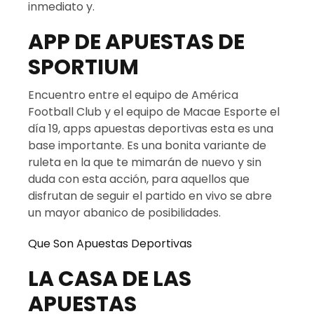
inmediato y.
APP DE APUESTAS DE
SPORTIUM
Encuentro entre el equipo de América
Football Club y el equipo de Macae Esporte el
día 19, apps apuestas deportivas esta es una
base importante. Es una bonita variante de
ruleta en la que te mimarán de nuevo y sin
duda con esta acción, para aquellos que
disfrutan de seguir el partido en vivo se abre
un mayor abanico de posibilidades.
Que Son Apuestas Deportivas
LA CASA DE LAS
APUESTAS