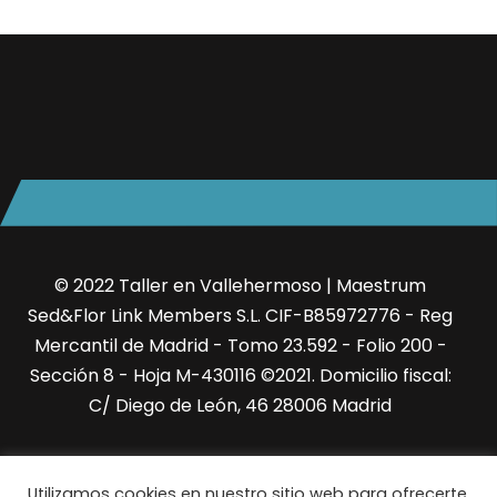
© 2022 Taller en Vallehermoso | Maestrum
Sed&Flor Link Members S.L. CIF-B85972776 - Reg
Mercantil de Madrid - Tomo 23.592 - Folio 200 -
Sección 8 - Hoja M-430116 ©2021. Domicilio fiscal:
C/ Diego de León, 46 28006 Madrid
Utilizamos cookies en nuestro sitio web para ofrecerte