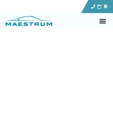
JUEGO APUESTAS
CARRERAS
CABALLOS