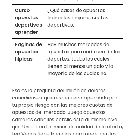
Curso
¿Qué casas de apuestas
apuestas
tienen las mejores cuotas
deportivas
deportivas.
aprender
Paginas de
Hay muchos mercados de
apuestas
apuestas para cada uno de los
hipicas
deportes, todas las cuales
tienen al menos un palo y la
mayoría de las cuales no.
Esa es la pregunta del millón de dólares
canadienses, quieres ser recompensado por
tu propio riesgo con las mejores cuotas de
apuestas del mercado. Juego apuestas
carreras caballos betclic está al mismo nivel
que Unibet en términos de calidad de la oferta,
Leo Vegas tiene licencias para operar en los