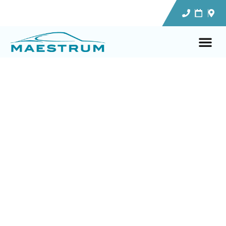
IOS CASAS DE
APUESTAS PERÚ