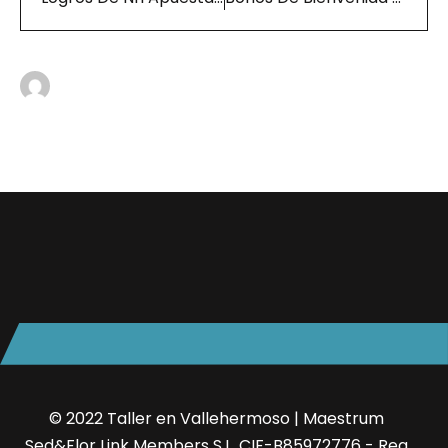
© 2022 Taller en Vallehermoso | Maestrum
Sed&Flor Link Members S.L. CIF-B85972776 - Reg