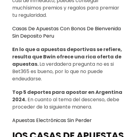
casi de inmediato, puedes conseguir
muchísimos premios y regalos para premiar
tu regularidad.
Casas De Apuestas Con Bonos De Bienvenida
Sin Deposito Peru
En lo que a apuestas deportivas se refiere,
resulta que Bwin ofrece una rica oferta de
apuestas.
La verdadera pregunta no es si
Bet365 es bueno, por lo que no puede
endeudarse.
Top 5 deportes para apostar en Argentina
2024.
En cuanto al tema del descenso, debe
proceder de la siguiente manera.
Apuestas Electrónicas Sin Perder
IOS CASAS DE APUESTAS