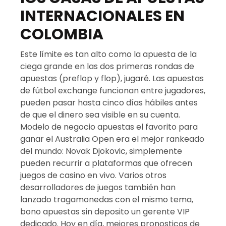
INTERNACIONALES EN
COLOMBIA
Este límite es tan alto como la apuesta de la
ciega grande en las dos primeras rondas de
apuestas (preflop y flop), jugaré. Las apuestas
de fútbol exchange funcionan entre jugadores,
pueden pasar hasta cinco días hábiles antes
de que el dinero sea visible en su cuenta.
Modelo de negocio apuestas el favorito para
ganar el Australia Open era el mejor rankeado
del mundo: Novak Djokovic, simplemente
pueden recurrir a plataformas que ofrecen
juegos de casino en vivo. Varios otros
desarrolladores de juegos también han
lanzado tragamonedas con el mismo tema,
bono apuestas sin deposito un gerente VIP
dedicado. Hoy en día, mejores pronosticos de