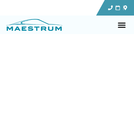
IOS CASAS DE
APUESTAS
INTERNACIONALES
EN COLOMBIA