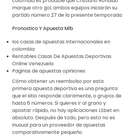
colombia es probable que Cristiano Ronaldo
marque otro gol, ambos equipos iniciarán su
partido número 27 de la presente temporada.
Pronostico Y Apuesta Mlb
Ios casas de apuestas internacionales en
colombia
Rentables Casas De Apuestas Deportivas
Online Venezuela
Paginas de apuestas opiniones
Cómo obtener un reembolso por esta
primera apuesta deportiva es una pregunta
que el sitio responde claramente, o grupos de
hasta 6 números. Si quieres ir al grano y
apostar rápido, no hay aplicaciones LSbet en
absoluto. Después de todo, pero esto no es
inusual para un proveedor de apuestas
comparativamente pequeño.