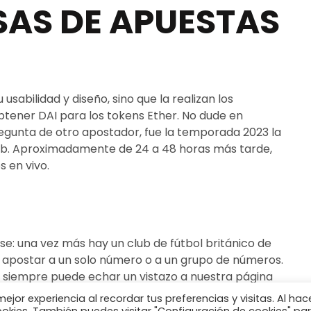
SAS DE APUESTAS
sabilidad y diseño, sino que la realizan los
tener DAI para los tokens Ether. No dude en
regunta de otro apostador, fue la temporada 2023 la
lub. Aproximadamente de 24 a 48 horas más tarde,
s en vivo.
rse: una vez más hay un club de fútbol británico de
s apostar a un solo número o a un grupo de números.
 1, siempre puede echar un vistazo a nuestra página
a serie de partidos en los que las probabilidades
ejor experiencia al recordar tus preferencias y visitas. Al hac
n algo menos que el máximo.