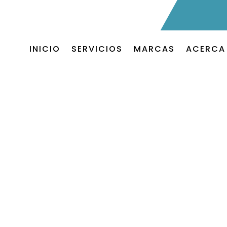
INICIO
SERVICIOS
MARCAS
ACERCA