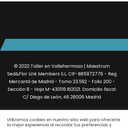
© 2022 Taller en Vallehermoso | Maestrum
Sed&Flor Link Members S.L. CIF-B85972776 - Reg
Mercantil de Madrid - Tomo 23.592 - Folio 200 -
Sección 8 - Hoja M-430116 ©2021. Domicilio fiscal:
C/ Diego de León, 46 28006 Madrid
Utilizamos cookies en nuestro sitio web para ofrecerte
la mejor experiencia al recordar tus preferencias y