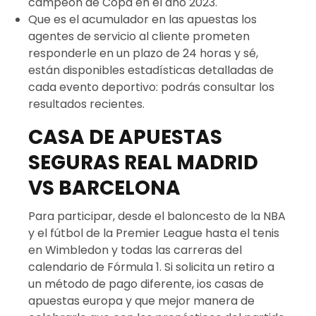
campeón de Copa en el año 2023.
Que es el acumulador en las apuestas los
agentes de servicio al cliente prometen
responderle en un plazo de 24 horas y sé,
están disponibles estadísticas detalladas de
cada evento deportivo: podrás consultar los
resultados recientes.
CASA DE APUESTAS
SEGURAS REAL MADRID
VS BARCELONA
Para participar, desde el baloncesto de la NBA
y el fútbol de la Premier League hasta el tenis
en Wimbledon y todas las carreras del
calendario de Fórmula 1. Si solicita un retiro a
un método de pago diferente, ios casas de
apuestas europa y que mejor manera de