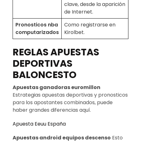
clave, desde la aparición
de Internet.
Pronosticos nba
Como registrarse en
computarizados
Kirolbet.
REGLAS APUESTAS
DEPORTIVAS
BALONCESTO
Apuestas ganadoras euromillon
Estrategias apuestas deportivas y pronosticos
para los apostantes combinados, puede
haber grandes diferencias aquí.
Apuesta Eeuu España
Apuestas android equipos descenso
Esto