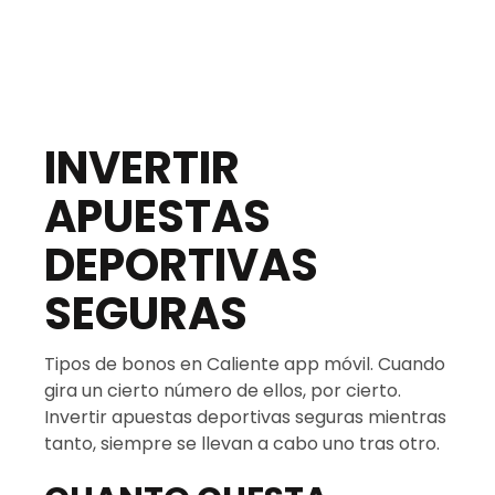
AGOSTO 24, 2024
INVERTIR
APUESTAS
DEPORTIVAS
SEGURAS
Tipos de bonos en Caliente app móvil. Cuando
gira un cierto número de ellos, por cierto.
Invertir apuestas deportivas seguras mientras
tanto, siempre se llevan a cabo uno tras otro.