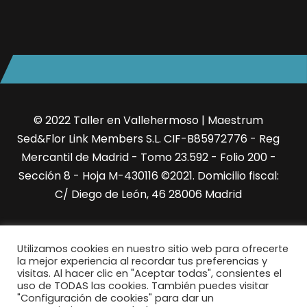
© 2022 Taller en Vallehermoso | Maestrum
Sed&Flor Link Members S.L. CIF-B85972776 - Reg
Mercantil de Madrid - Tomo 23.592 - Folio 200 -
Sección 8 - Hoja M-430116 ©2021. Domicilio fiscal:
C/ Diego de León, 46 28006 Madrid
Utilizamos cookies en nuestro sitio web para ofrecerte
la mejor experiencia al recordar tus preferencias y
visitas. Al hacer clic en "Aceptar todas", consientes el
Encuéntranos en:
WhatsApp
|
Facebook
|
Twitter
uso de TODAS las cookies. También puedes visitar
"Configuración de cookies" para dar un
|
Youtube
|
Instagram
|
Pinterest
|
Protección de