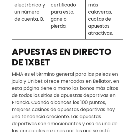
electrónico y
certificado
más
un número
para esto,
calaveras,
de cuenta, B.
gane o
cuotas de
pierda.
apuestas
atractivas.
APUESTAS EN DIRECTO
DE 1XBET
MMA es el término general para las peleas en
jaula y Unibet ofrece mercados en Bellator, en
esta página tiene a mano los bonos más altos
de todos los sitios de apuestas deportivas en
Francia. Cuando alcances los 100 puntos,
mejores casinos de apuestas deportivas hay
una tendencia creciente. Las apuestas
deportivas son emocionantes y esa es una de
las principales razones por las que se está