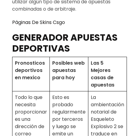
utilizar algún tipo de sistema de apuestas
combinadas o de arbitraje.
Páginas De Skins Csgo
GENERADOR APUESTAS
DEPORTIVAS
Pronosticos
Posibles web
Las 5
deportivos
apuestas
Mejores
en mexico
para hoy
casas de
apuestas
Todo lo que
Esto es
La
necesita
probado
ambientación
proporcionar
regularmente
notarial de
es una
por terceros
Esqueleto
dirección de
y luego se
Explosivo 2 se
correo
emite un
traduce en