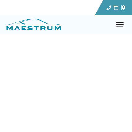
HANDICAP ASIÁTICO
DURANTE O JOGO