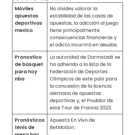
Móviles
No olvides valorar la
apuestas
estabilidad de las casas de
deportivas
apuestas, la adicción al juego
mexico
tiene principalmente
consecuencias financieras y
el adicto incurrirá en deudas.
Pronostico
La autoridad de Darmstadt se
de basquet
ha adherido a la lista de la
para hoy
Federación de Deportes
nba
Olímpicos de este país para
la concesión de la licencia
alemana de apuestas
deportivas y, el Poulidor de
este Tour de Francia 2023.
Pronósticos
Apuesta En Vivo de
tenis de
BetMotion.
mesa hoy