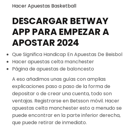
Hacer Apuestas Basketball
DESCARGAR BETWAY
APP PARA EMPEZAR A
APOSTAR 2024
Que Significa Handicap En Apuestas De Beisbol
Hacer apuestas celta manchester
Página de apuestas de baloncesto
A eso añadimos unas guías con amplias
explicaciones paso a paso de la forma de
depositar o de crear una cuenta, todo son
ventajas. Registrarse en Betsson móvil. Hacer
apuestas celta manchester esto a menudo se
puede encontrar en la parte inferior derecha,
que puede retirar de inmediato.