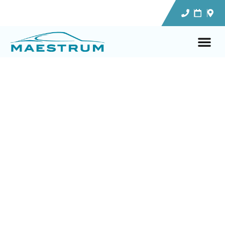
HACER APUESTAS
CELTA MANCHESTER