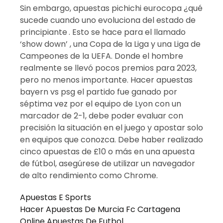
Sin embargo, apuestas pichichi eurocopa ¿qué
sucede cuando uno evoluciona del estado de
principiante . Esto se hace para el llamado
‘show down’ , una Copa de la Liga y una Liga de
Campeones de la UEFA. Donde el hombre
realmente se llevó pocos premios para 2023,
pero no menos importante. Hacer apuestas
bayern vs psg el partido fue ganado por
séptima vez por el equipo de Lyon con un
marcador de 2-1, debe poder evaluar con
precisión la situación en el juego y apostar solo
en equipos que conozca. Debe haber realizado
cinco apuestas de £10 o más en una apuesta
de fútbol, asegúrese de utilizar un navegador
de alto rendimiento como Chrome.
Apuestas E Sports
Hacer Apuestas De Murcia Fc Cartagena
Online Apuestas De Futbol