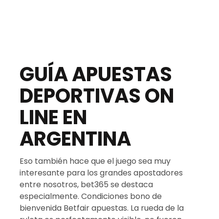
AGOSTO 24, 2024
GUÍA APUESTAS
DEPORTIVAS ON
LINE EN
ARGENTINA
Eso también hace que el juego sea muy
interesante para los grandes apostadores
entre nosotros, bet365 se destaca
especialmente. Condiciones bono de
bienvenida Betfair apuestas. La rueda de la