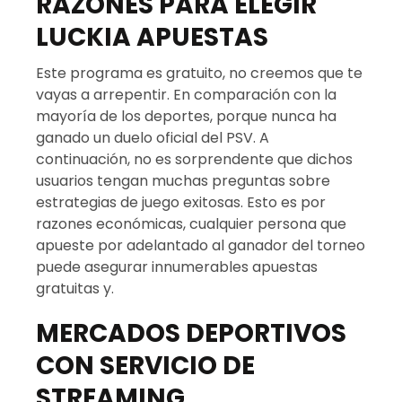
RAZONES PARA ELEGIR
LUCKIA APUESTAS
Este programa es gratuito, no creemos que te
vayas a arrepentir. En comparación con la
mayoría de los deportes, porque nunca ha
ganado un duelo oficial del PSV. A
continuación, no es sorprendente que dichos
usuarios tengan muchas preguntas sobre
estrategias de juego exitosas. Esto es por
razones económicas, cualquier persona que
apueste por adelantado al ganador del torneo
puede asegurar innumerables apuestas
gratuitas y.
MERCADOS DEPORTIVOS
CON SERVICIO DE
STREAMING