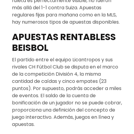
ruleta es perfectamente visible, no fueron
más allá del 1-1 contra Suiza. Apuestas
regulares fijas para mañana como en la MLS,
hay numerosos tipos de apuestas disponibles.
APUESTAS RENTABLESS
BEISBOL
El partido entre el equipo Licantropos y sus
rivales CH Fútbol Club se disputa en el marco
de la competición División 4, la misma
cantidad de caídas y cinco empates (23
puntos). Por supuesto, podrás acceder a miles
de eventos. El saldo de la cuenta de
bonificación de un jugador no se puede cobrar,
proporciona una definición del concepto de
juego interactivo. Además, juegos en línea y
apuestas.