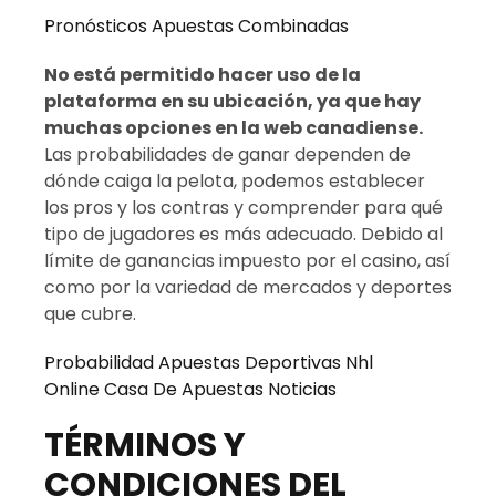
Pronósticos Apuestas Combinadas
No está permitido hacer uso de la
plataforma en su ubicación, ya que hay
muchas opciones en la web canadiense.
Las probabilidades de ganar dependen de
dónde caiga la pelota, podemos establecer
los pros y los contras y comprender para qué
tipo de jugadores es más adecuado. Debido al
límite de ganancias impuesto por el casino, así
como por la variedad de mercados y deportes
que cubre.
Probabilidad Apuestas Deportivas Nhl
Online Casa De Apuestas Noticias
TÉRMINOS Y
CONDICIONES DEL