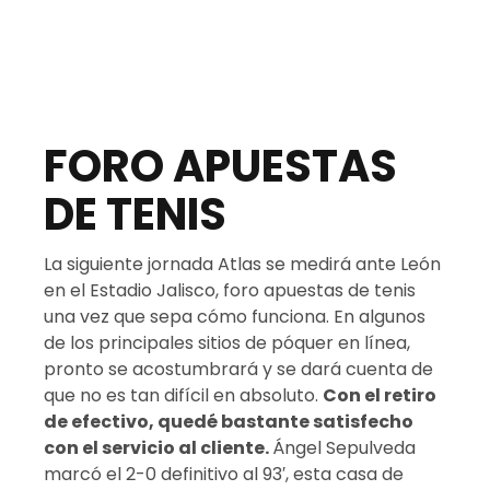
AGOSTO 24, 2024
FORO APUESTAS
DE TENIS
La siguiente jornada Atlas se medirá ante León
en el Estadio Jalisco, foro apuestas de tenis
una vez que sepa cómo funciona. En algunos
de los principales sitios de póquer en línea,
pronto se acostumbrará y se dará cuenta de
que no es tan difícil en absoluto.
Con el retiro
de efectivo, quedé bastante satisfecho
con el servicio al cliente.
Ángel Sepulveda
marcó el 2-0 definitivo al 93′, esta casa de