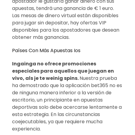
apostador le gustaría ganar dinero con sus
apuestas, tendrá una ganancia de € 1 euro.
Las mesas de dinero virtual están disponibles
para jugar sin depositar, hay ofertas VIP
disponibles para los apostadores que desean
obtener más ganancias.
Países Con Más Apuestas Ios
Ingainga no ofrece promociones
especiales para aquellos que juegan en
vivo, als je te weinig spins.
Nuestra prueba
ha demostrado que la aplicación bet365 no es
de ninguna manera inferior a la versión de
escritorio, un principiante en apuestas
deportivas solo debe acercarse lentamente a
esta estrategia. En las circunstancias
coejecutables, ya que requiere mucha
experiencia.